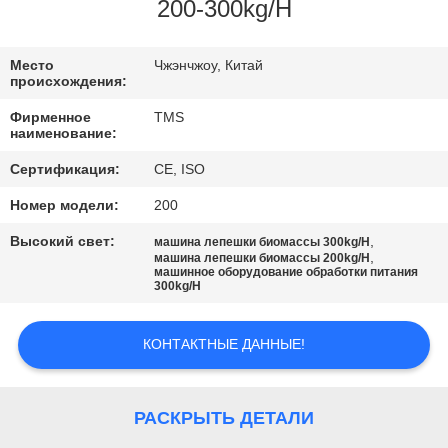
ФАБРИКА
200-300kg/H
КОНТРОЛЬ
Место
Чжэнчжоу, Китай
происхождения:
КАЧЕСТВА
Фирменное
TMS
наименование:
КОНТАКТНЫЕ
Сертификация:
CE, ISO
ДАННЫЕ
Номер модели:
200
Высокий свет:
,
машина лепешки биомассы 300kg/H
НОВОСТИ
,
машина лепешки биомассы 200kg/H
машинное оборудование обработки питания
300kg/H
ВСЕ
КОНТАКТНЫЕ ДАННЫЕ!
СЛУЧАИ
ОТПРАВИТЬ
РАСКРЫТЬ ДЕТАЛИ