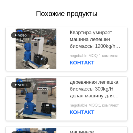
ЗАПРОС
Похожие продукты
КАРТА
САЙТА
Квартира умирает
машина лепешки
биомассы 1200kg/h
ПОЛИТИКА
для отжимать
negotiable MOQ:1 комплект
КОНФИДЕНЦИАЛЬНОСТИ
органического
КОНТАКТ
удобрения
деревянная лепешка
биомассы 300kg/H
делая машину для
корма для животных
negotiable MOQ:1 комплект
КОНТАКТ
машинное