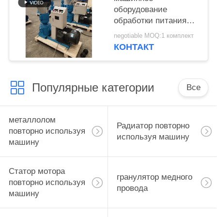
оборудование
обработки питания
машины лепешки
negotiable MOQ:1 комплект
биомассы 200-
КОНТАКТ
300kg/H
Популярные категории
Все
металлолом
Радиатор повторно
повторно используя
используя машину
машину
Статор мотора
гранулятор медного
повторно используя
провода
машину