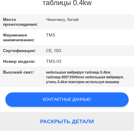
ФАБРИКА
таблицы 0.4kw
КОНТРОЛЬ
Место
Чжэнчжоу, Китай
происхождения:
КАЧЕСТВА
Фирменное
TMS
наименование:
КОНТАКТНЫЕ
Сертификация:
CE, ISO
ДАННЫЕ
Номер модели:
TMS-03
Высокий свет:
,
небольшая вибрируя таблица 0.4kw
НОВОСТИ
,
таблица 800*2000mm небольшая вибрируя
утиль 0.4kw повторно используя машину
ВСЕ
КОНТАКТНЫЕ ДАННЫЕ!
СЛУЧАИ
РАСКРЫТЬ ДЕТАЛИ
ОТПРАВИТЬ