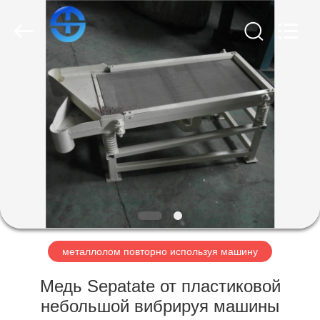
MACHINERY
CO.,
LTD.
All
Rights
Reserved.
Developed
by
ГЛАВНАЯ
ECER
СТРАНИЦА
ПРОДУКЦИЯ
РОЛИКИ
О
КОМПАНИИ
металлолом повторно используя машину
Медь Sepatate от пластиковой
НАША
небольшой вибрируя машины