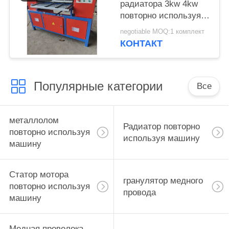
радиатора 3kw 4kw
повторно используя
очищенность 100%
negotiable MOQ:1 комплект
машины
КОНТАКТ
Популярные категории
Все
металлолом
Радиатор повторно
повторно используя
используя машину
машину
Статор мотора
гранулятор медного
повторно используя
провода
машину
Медная проволока