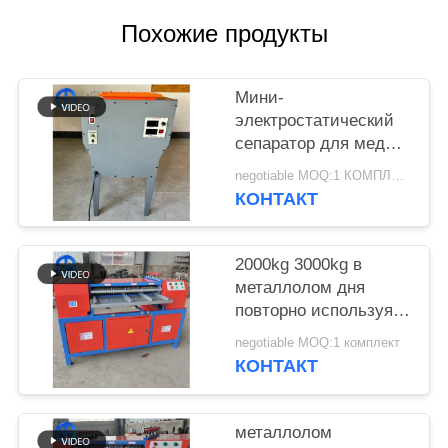
ЗАПРОС
Похожие продукты
КАРТА
САЙТА
Мини-
электростатический
сепаратор для меди и
ПОЛИТИКА
пластика 100-150 кг/ч
negotiable MOQ:1 КОМПЛЕКТ
КОНФИДЕНЦИАЛЬНОСТИ
КОНТАКТ
2000kg 3000kg в
металлолом дня
повторно используя
разделитель
negotiable MOQ:1 комплект
радиатора машины
КОНТАКТ
металлолом