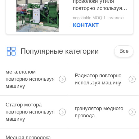
проволоки утиля
повторно используя
очищенность машины
negotiable MOQ:1 комплект
20mm 300kg/H
КОНТАКТ
400kg/H 99,9%
Популярные категории
Все
металлолом
Радиатор повторно
повторно используя
используя машину
машину
Статор мотора
гранулятор медного
повторно используя
провода
машину
Медная проволока