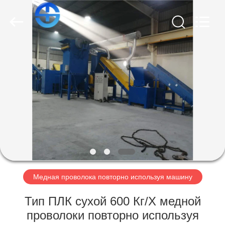
CO.,
LTD.
All
Rights
Reserved.
Developed
by
ECER
ГЛАВНАЯ
СТРАНИЦА
ПРОДУКЦИЯ
РОЛИКИ
О
КОМПАНИИ
Медная проволока повторно используя машину
Тип ПЛК сухой 600 Кг/Х медной
НАША
проволоки повторно используя