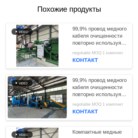
ЗАПРОС
Похожие продукты
КАРТА
99,9% провод медного
САЙТА
кабеля очищенности
повторно используя
ПОЛИТИКА
силу 20mm машины
negotiable MOQ:1 комплект
52.36kw
КОНФИДЕНЦИАЛЬНОСТИ
КОНТАКТ
99,9% провод медного
кабеля очищенности
повторно используя
машину для проводов
negotiable MOQ:1 комплект
400kg/h 0,1 до 20mm
КОНТАКТ
Компактные медные