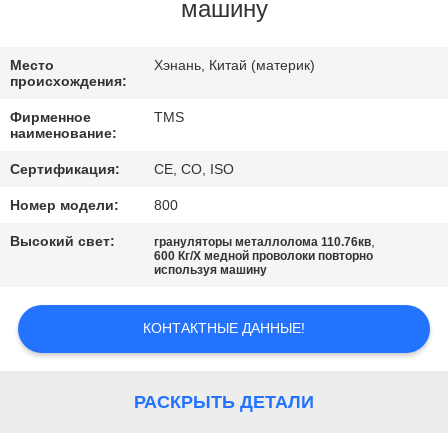
ФАБРИКА
машину
КОНТРОЛЬ
Место
Хэнань, Китай (материк)
происхождения:
КАЧЕСТВА
Фирменное
TMS
наименование:
КОНТАКТНЫЕ
Сертификация:
CE, CO, ISO
ДАННЫЕ
Номер модели:
800
Высокий свет:
,
грануляторы металлолома 110.76кв
НОВОСТИ
600 Кг/Х медной проволоки повторно
используя машину
ВСЕ
КОНТАКТНЫЕ ДАННЫЕ!
СЛУЧАИ
РАСКРЫТЬ ДЕТАЛИ
ОТПРАВИТЬ